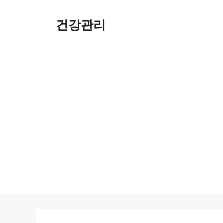
컨
텐
건강관리
츠
로
건
너
뛰
기