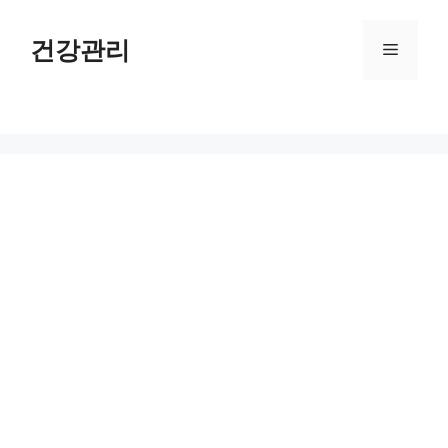
컨
텐
건강관리
메
츠
로
뉴
건
너
뛰
기