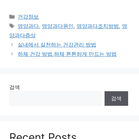
카
건강정보
테
태
영양과다
,
영양과다원인
,
영양과다조치방법
,
영
고
그
양과다증상
리
실내에서 실천하는 건강관리 방법
하체 건강 방법,하체 튼튼하게 만드는 방법
검색
검색
Recent Posts