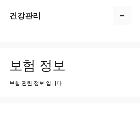
컨
텐
건강관리
메
츠
로
뉴
건
너
뛰
기
보험 정보
보험 관련 정보 입니다