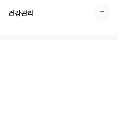
컨
텐
건강관리
메
츠
로
뉴
건
너
뛰
기