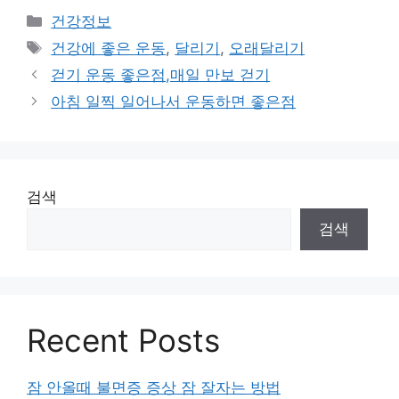
카
건강정보
테
태
건강에 좋은 운동
,
달리기
,
오래달리기
고
그
걷기 운동 좋은점,매일 만보 걷기
리
아침 일찍 일어나서 운동하면 좋은점
검색
검색
Recent Posts
잠 안올때 불면증 증상 잠 잘자는 방법