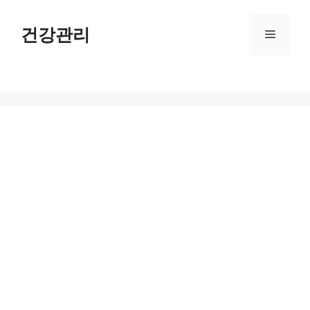
컨
텐
건강관리
메
츠
로
뉴
건
너
뛰
기